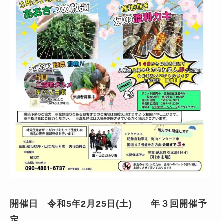
開催
日 令和
5
年
2
月
25
日
(
土
) 年３回開催予
定