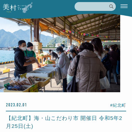
2023.02.01
#紀北町
【紀北町】海・山こだわり市 開催日 令和5年2
月25日(土)