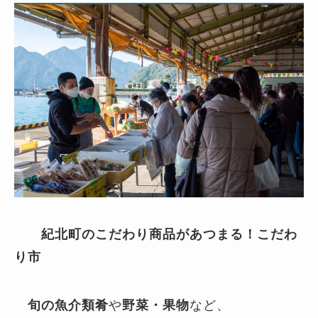
紀北町のこだわり商品があつまる！こだわ
り市
旬の魚介類肴
や
野菜・果物
など、