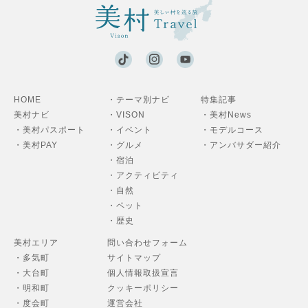
HOME
・テーマ別ナビ
特集記事
美村ナビ
・VISON
・美村News
・美村パスポート
・イベント
・モデルコース
・美村PAY
・グルメ
・アンバサダー紹介
・宿泊
・アクティビティ
・自然
・ペット
・歴史
美村エリア
問い合わせフォーム
・多気町
サイトマップ
・大台町
個人情報取扱宣言
・明和町
クッキーポリシー
・度会町
運営会社