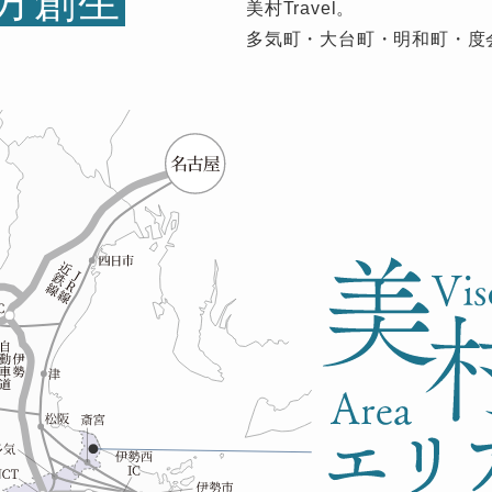
方創生
美村Travel。
多気町・大台町・明和町・度