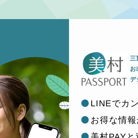
三
お
デ
LINEで
お得な情報
美村PAY