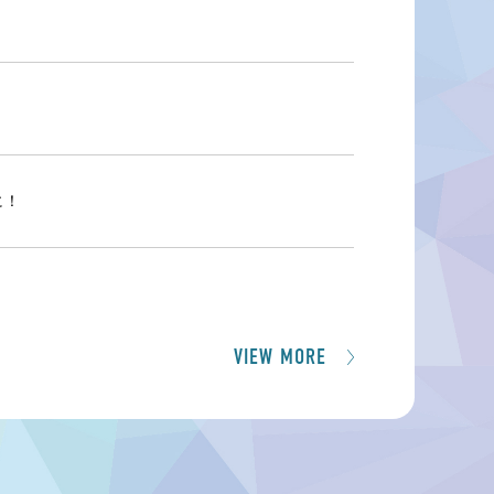
に！
VIEW MORE