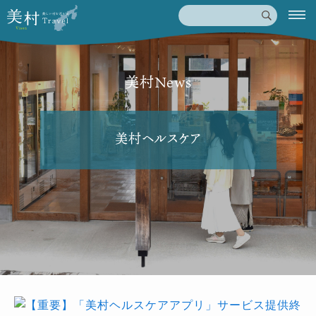
美村News
美村ヘルスケア