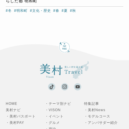
らした都 明和町
#冬
#明和町
#文化・歴史
#春
#夏
#秋
HOME
・テーマ別ナビ
特集記事
美村ナビ
・VISON
・美村News
・美村パスポート
・イベント
・モデルコース
・美村PAY
・グルメ
・アンバサダー紹介