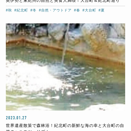
奥伊勢と東紀州の自然と美食大満喫！大台町＆紀北町巡り
#秋
#紀北町
#冬
#自然・アウトドア
#春
#大台町
#夏
2023.01.27
世界遺産散策で森林浴！紀北町の新鮮な海の幸と大台町の自