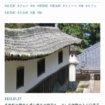
#紀北町
#グルメ
#冬
#明和町
#度会町
#スイーツ
#春
#カフェ
#多気町
#大台町
#夏
#秋
2023.01.27