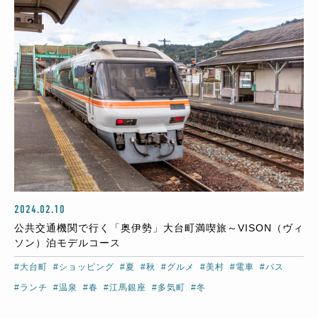
2024.02.10
公共交通機関で行く「奥伊勢」大台町満喫旅～VISON（ヴィ
ソン）泊モデルコース
#大台町
#ショッピング
#夏
#秋
#グルメ
#美村
#電車
#バス
#ランチ
#温泉
#春
#江馬銀座
#多気町
#冬