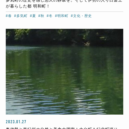
多気町の歴史を感じ悠久の静寂を。そして伊勢の入り口斎王
が暮らした都 明和町！
#春
#多気町
#夏
#秋
#冬
#明和町
#文化・歴史
2023.01.27