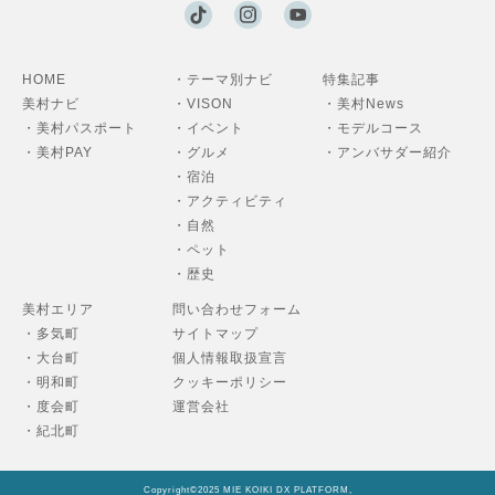
HOME
・テーマ別ナビ
特集記事
美村ナビ
・VISON
・美村News
・美村パスポート
・イベント
・モデルコース
・美村PAY
・グルメ
・アンバサダー紹介
・宿泊
・アクティビティ
・自然
・ペット
・歴史
美村エリア
問い合わせフォーム
・多気町
サイトマップ
・大台町
個人情報取扱宣言
・明和町
クッキーポリシー
・度会町
運営会社
・紀北町
Copyright©2025 MIE KOIKI DX PLATFORM,